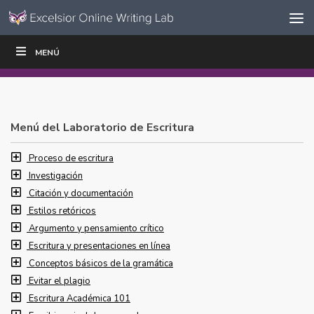
Ir al contenido
Saltar
MENÚ
ESCRIBIR
LEER
EDUCADORES
|
|
navegación
Menú del Laboratorio de Escritura
Proceso de escritura
Investigación
Citación y documentación
Estilos retóricos
Argumento y pensamiento crítico
Escritura y presentaciones en línea
Conceptos básicos de la gramática
Evitar el plagio
Escritura Académica 101