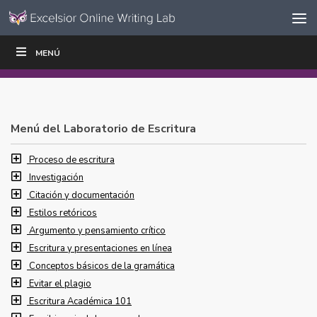
Ir al contenido
Saltar
MENÚ
ESCRIBIR
LEER
EDUCADORES
|
|
navegación
Menú del Laboratorio de Escritura
Proceso de escritura
Investigación
Citación y documentación
Estilos retóricos
Argumento y pensamiento crítico
Escritura y presentaciones en línea
Conceptos básicos de la gramática
Evitar el plagio
Escritura Académica 101