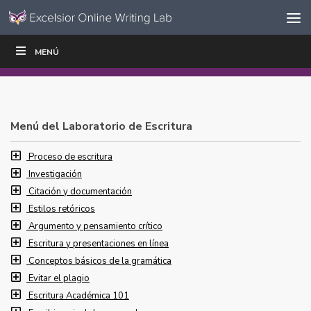
Ir al contenido
Saltar
MENÚ
ESCRIBIR
LEER
EDUCADORES
|
|
navegación
Menú del Laboratorio de Escritura
Proceso de escritura
Investigación
Citación y documentación
Estilos retóricos
Argumento y pensamiento crítico
Escritura y presentaciones en línea
Conceptos básicos de la gramática
Evitar el plagio
Escritura Académica 101