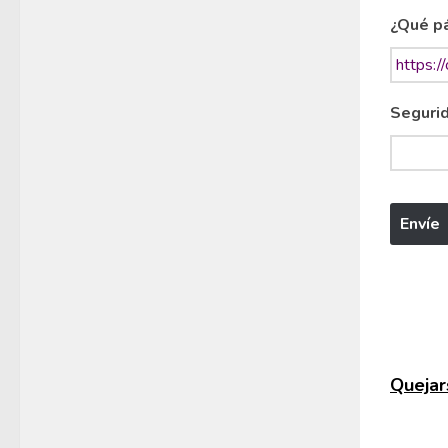
¿Qué pá
Segurid
Quejars