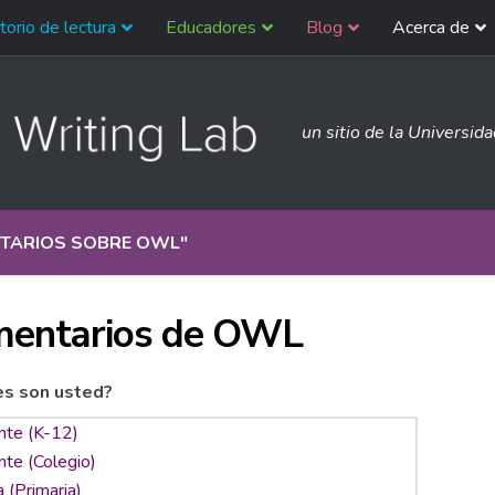
torio de lectura
Educadores
Blog
Acerca de
un sitio de la Universid
TARIOS SOBRE OWL
"
entarios de OWL
es son usted?