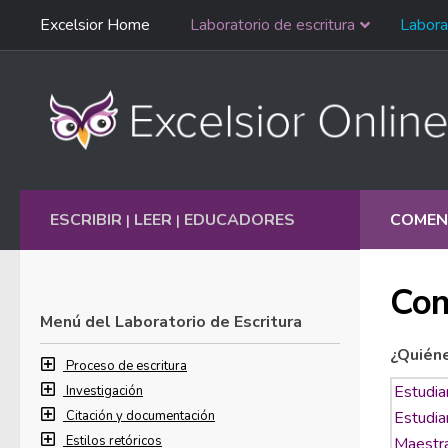
Saltar
Excelsior Home
Laboratorio de escritura
Labora
Ir al contenido
navegación
English
ESCRIBIR
LEER
EDUCADORES
COMEN
|
|
Com
Menú del Laboratorio de Escritura
¿Quién
Proceso de escritura
Investigación
Citación y documentación
Estilos retóricos