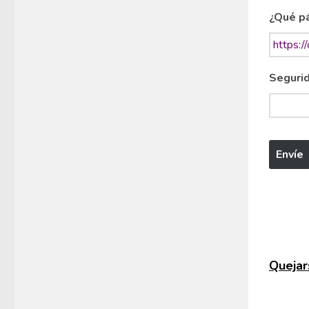
¿Qué pá
Segurid
Quejars