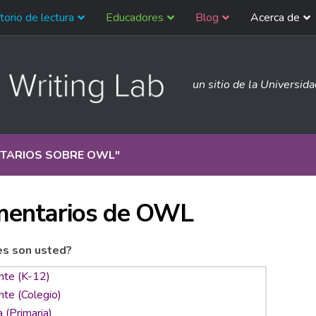
torio de lectura
Educadores
Blog
Acerca de
un sitio de la Universid
TARIOS SOBRE OWL
"
entarios de OWL
es son usted?