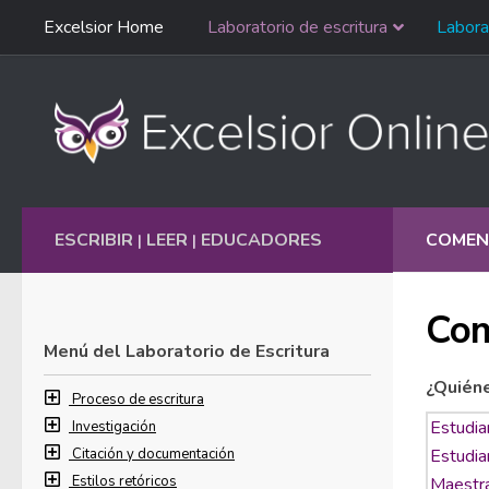
Saltar
Excelsior Home
Laboratorio de escritura
Labora
Ir al contenido
navegación
English
ESCRIBIR
LEER
EDUCADORES
COMEN
|
|
Com
Menú del Laboratorio de Escritura
¿Quién
Proceso de escritura
Investigación
Citación y documentación
Estilos retóricos