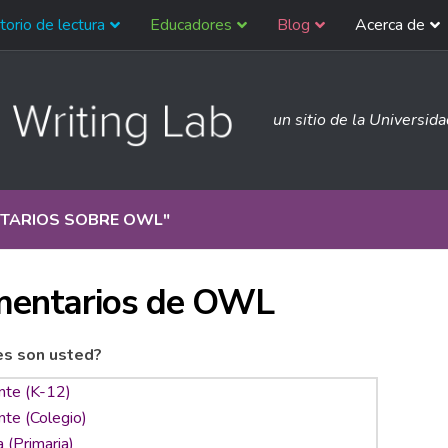
torio de lectura
Educadores
Blog
Acerca de
un sitio de la Universid
TARIOS SOBRE OWL
"
entarios de OWL
es son usted?