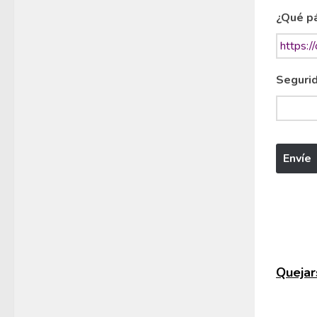
¿Qué pá
Segurid
Quejars