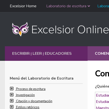
Saltar
Excelsior Home
Laboratorio de escritura
Labora
Ir al contenido
navegación
English
ESCRIBIR
LEER
EDUCADORES
COMEN
|
|
Com
Menú del Laboratorio de Escritura
¿Quién
Proceso de escritura
Investigación
Citación y documentación
Estilos retóricos