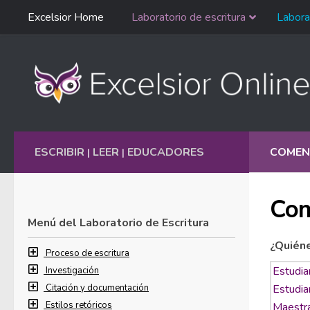
Saltar
Excelsior Home
Laboratorio de escritura
Labora
Ir al contenido
navegación
English
ESCRIBIR
LEER
EDUCADORES
COMEN
|
|
Com
Menú del Laboratorio de Escritura
¿Quién
Proceso de escritura
Investigación
Citación y documentación
Estilos retóricos