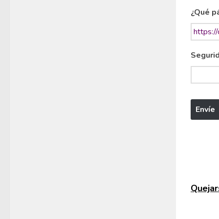
¿Qué pá
Segurid
Quejars