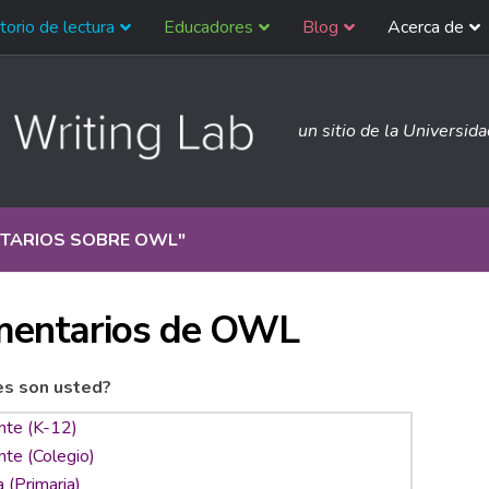
torio de lectura
Educadores
Blog
Acerca de
un sitio de la Universid
TARIOS SOBRE OWL
"
entarios de OWL
es son usted?