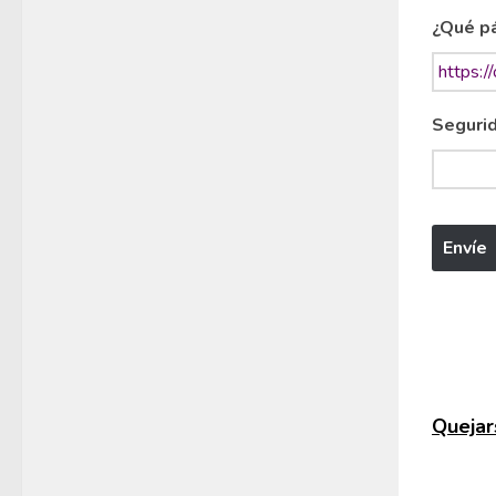
¿Qué pá
Segurid
Quejars