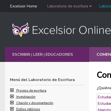
Saltar
Excelsior Home
Laboratorio de escritura
Labora
Ir al contenido
navegación
English
ESCRIBIR
LEER
EDUCADORES
COMEN
|
|
Com
Menú del Laboratorio de Escritura
¿Quién
Proceso de escritura
Investigación
Citación y documentación
Estilos retóricos