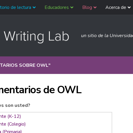
torio de lectura
Educadores
Blog
Acerca de
un sitio de la Universid
TARIOS SOBRE OWL
"
entarios de OWL
es son usted?