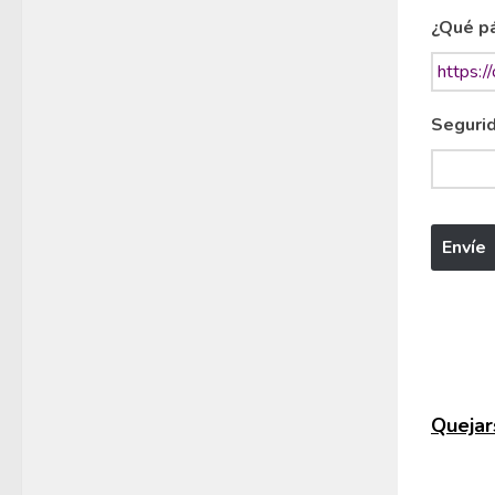
¿Qué pá
Segurid
Quejars