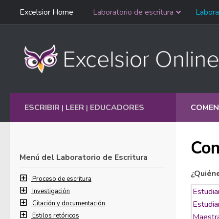
Saltar
Excelsior Home
Laboratorio de escritura
Labora
Ir al contenido
navegación
English
ESCRIBIR
LEER
EDUCADORES
COMEN
|
|
Com
Menú del Laboratorio de Escritura
¿Quién
Proceso de escritura
Investigación
Citación y documentación
Estilos retóricos