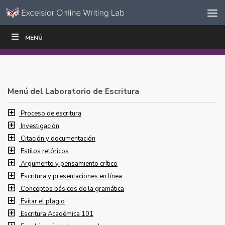
Ir al contenido
Saltar
MENÚ
ESCRIBIR
LEER
EDUCADORES
|
|
navegación
Menú del Laboratorio de Escritura
Proceso de escritura
Investigación
Citación y documentación
Estilos retóricos
Argumento y pensamiento crítico
Escritura y presentaciones en línea
Conceptos básicos de la gramática
Evitar el plagio
Escritura Académica 101