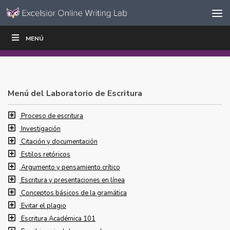
Ir al contenido
Saltar
MENÚ
ESCRIBIR
LEER
EDUCADORES
|
|
navegación
Menú del Laboratorio de Escritura
Proceso de escritura
Investigación
Citación y documentación
Estilos retóricos
Argumento y pensamiento crítico
Escritura y presentaciones en línea
Conceptos básicos de la gramática
Evitar el plagio
Escritura Académica 101