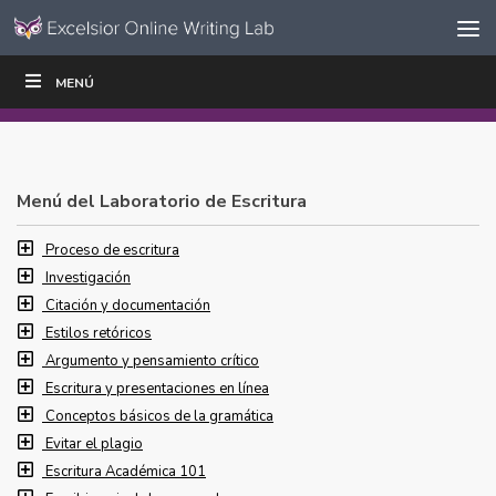
Ir al contenido
Saltar
MENÚ
ESCRIBIR
LEER
EDUCADORES
|
|
navegación
Menú del Laboratorio de Escritura
Proceso de escritura
Investigación
Citación y documentación
Estilos retóricos
Argumento y pensamiento crítico
Escritura y presentaciones en línea
Conceptos básicos de la gramática
Evitar el plagio
Escritura Académica 101