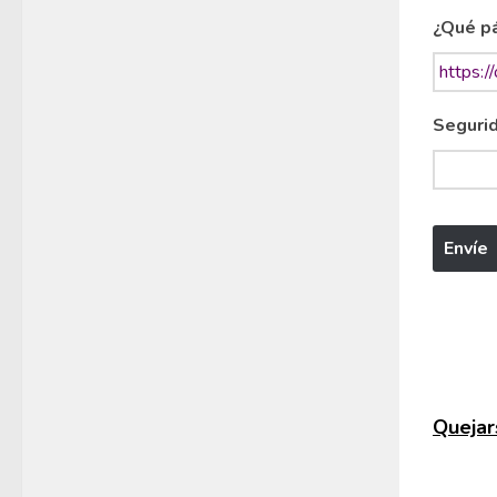
¿Qué pá
Segurid
Quejars