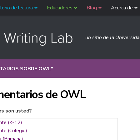
torio de lectura
Educadores
Blog
Acerca de
un sitio de la Universid
TARIOS SOBRE OWL
"
entarios de OWL
es son usted?