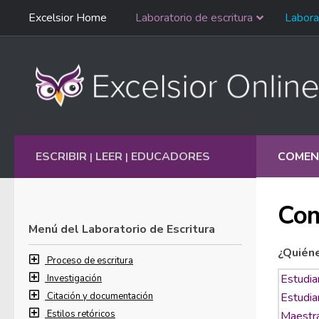
Saltar
Excelsior Home
Laboratorio de escritura
Labora
Ir al contenido
navegación
English
ESCRIBIR
LEER
EDUCADORES
COMEN
|
|
Com
Menú del Laboratorio de Escritura
¿Quién
Proceso de escritura
Investigación
Citación y documentación
Estilos retóricos