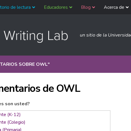
torio de lectura
Educadores
Blog
Acerca de
un sitio de la Universid
TARIOS SOBRE OWL
"
entarios de OWL
es son usted?