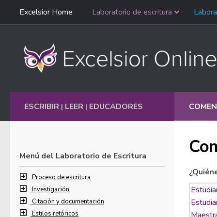
Saltar
Excelsior Home
Laboratorio de escritura
Labora
Ir al contenido
navegación
English
ESCRIBIR
LEER
EDUCADORES
COMEN
|
|
Com
Menú del Laboratorio de Escritura
¿Quién
Proceso de escritura
Investigación
Citación y documentación
Estilos retóricos