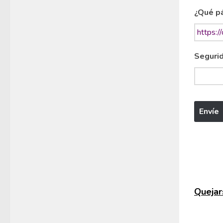
¿Qué pá
Segurid
Quejars