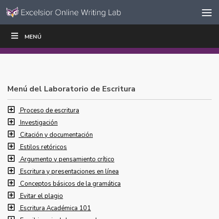
Ir al contenido
Saltar
MENÚ
ESCRIBIR
LEER
EDUCADORES
|
|
navegación
Menú del Laboratorio de Escritura
Proceso de escritura
Investigación
Citación y documentación
Estilos retóricos
Argumento y pensamiento crítico
Escritura y presentaciones en línea
Conceptos básicos de la gramática
Evitar el plagio
Escritura Académica 101