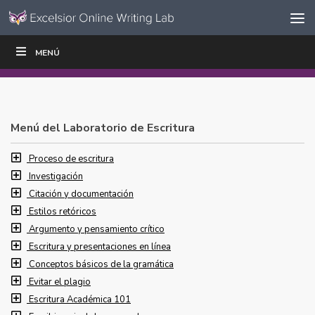
Ir al contenido
Saltar
MENÚ
ESCRIBIR
LEER
EDUCADORES
|
|
navegación
Menú del Laboratorio de Escritura
Proceso de escritura
Investigación
Citación y documentación
Estilos retóricos
Argumento y pensamiento crítico
Escritura y presentaciones en línea
Conceptos básicos de la gramática
Evitar el plagio
Escritura Académica 101