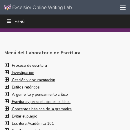
Ir al contenido
Saltar
MENÚ
ESCRIBIR
LEER
EDUCADORES
|
|
navegación
Menú del Laboratorio de Escritura
Proceso de escritura
Investigación
Citación y documentación
Estilos retóricos
Argumento y pensamiento crítico
Escritura y presentaciones en línea
Conceptos básicos de la gramática
Evitar el plagio
Escritura Académica 101