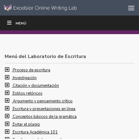
Ir al contenido
Saltar
MENÚ
ESCRIBIR
LEER
EDUCADORES
|
|
navegación
Menú del Laboratorio de Escritura
Proceso de escritura
Investigación
Citación y documentación
Estilos retóricos
Argumento y pensamiento crítico
Escritura y presentaciones en línea
Conceptos básicos de la gramática
Evitar el plagio
Escritura Académica 101