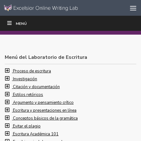
Ir al contenido
Saltar
MENÚ
ESCRIBIR
LEER
EDUCADORES
|
|
navegación
Menú del Laboratorio de Escritura
Proceso de escritura
Investigación
Citación y documentación
Estilos retóricos
Argumento y pensamiento crítico
Escritura y presentaciones en línea
Conceptos básicos de la gramática
Evitar el plagio
Escritura Académica 101