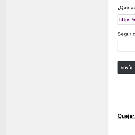
¿Qué pá
Segurid
Quejars