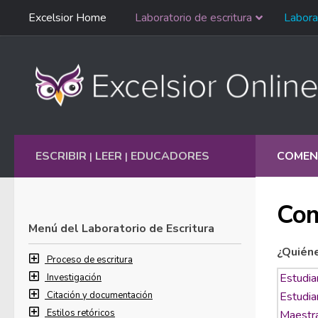
Saltar
Excelsior Home
Laboratorio de escritura
Labora
Ir al contenido
navegación
English
ESCRIBIR
LEER
EDUCADORES
COMEN
|
|
Com
Menú del Laboratorio de Escritura
¿Quién
Proceso de escritura
Investigación
Citación y documentación
Estilos retóricos