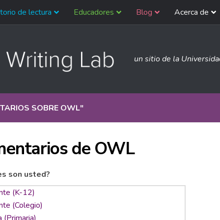
torio de lectura
Educadores
Blog
Acerca de
un sitio de la Universid
TARIOS SOBRE OWL
"
entarios de OWL
es son usted?