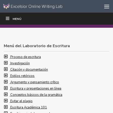
Ir al contenido
Saltar
MENÚ
ESCRIBIR
LEER
EDUCADORES
|
|
navegación
Menú del Laboratorio de Escritura
Proceso de escritura
Investigación
Citación y documentación
Estilos retóricos
Argumento y pensamiento crítico
Escritura y presentaciones en línea
Conceptos básicos de la gramática
Evitar el plagio
Escritura Académica 101