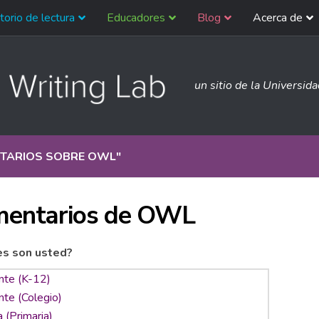
torio de lectura
Educadores
Blog
Acerca de
un sitio de la Universid
TARIOS SOBRE OWL
"
entarios de OWL
es son usted?