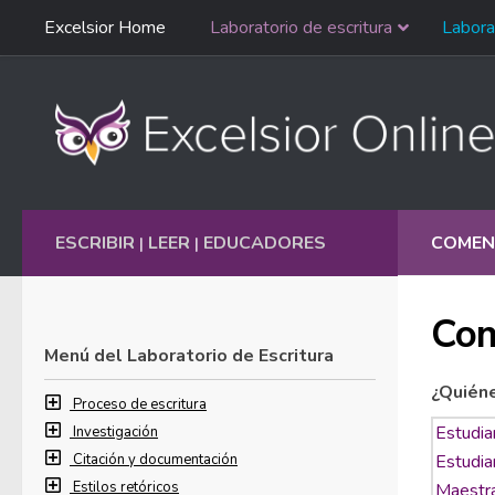
Saltar
Excelsior Home
Laboratorio de escritura
Labora
Ir al contenido
navegación
English
ESCRIBIR
LEER
EDUCADORES
COMEN
|
|
Com
Menú del Laboratorio de Escritura
¿Quién
Proceso de escritura
Investigación
Citación y documentación
Estilos retóricos