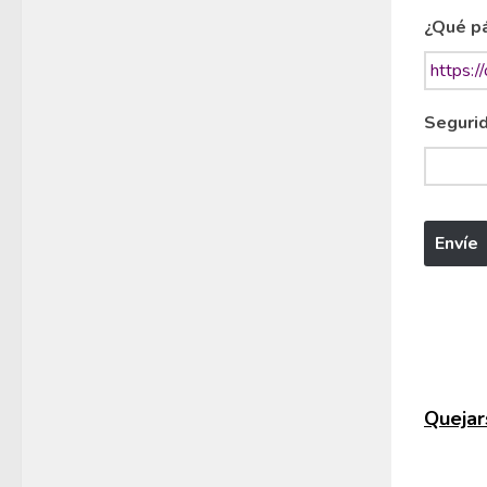
¿Qué pá
Segurid
Quejars