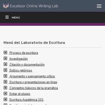
Ir al contenido
Saltar
MENÚ
ESCRIBIR
LEER
EDUCADORES
|
|
navegación
Menú del Laboratorio de Escritura
Proceso de escritura
Investigación
Citación y documentación
Estilos retóricos
Argumento y pensamiento crítico
Escritura y presentaciones en línea
Conceptos básicos de la gramática
Evitar el plagio
Escritura Académica 101