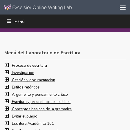
Ir al contenido
Saltar
MENÚ
ESCRIBIR
LEER
EDUCADORES
|
|
navegación
Menú del Laboratorio de Escritura
Proceso de escritura
Investigación
Citación y documentación
Estilos retóricos
Argumento y pensamiento crítico
Escritura y presentaciones en línea
Conceptos básicos de la gramática
Evitar el plagio
Escritura Académica 101