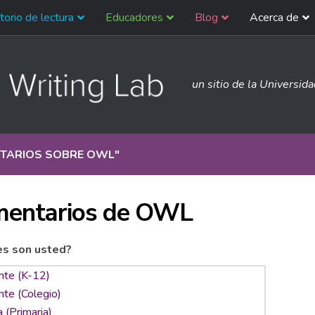
torio de lectura
Educadores
Blog
Acerca de
un sitio de la Universid
TARIOS SOBRE OWL
"
entarios de OWL
es son usted?