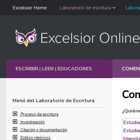
Saltar
Excelsior Home
Laboratorio de escritura
Labora
Ir al contenido
navegación
English
ESCRIBIR
LEER
EDUCADORES
COMEN
|
|
Com
Menú del Laboratorio de Escritura
¿Quién
Proceso de escritura
Investigación
Citación y documentación
Estilos retóricos