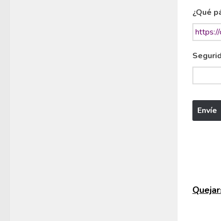
¿Qué pá
Segurid
Quejars