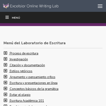
Ir al contenido
Saltar
MENÚ
ESCRIBIR
LEER
EDUCADORES
|
|
navegación
Menú del Laboratorio de Escritura
Proceso de escritura
Investigación
Citación y documentación
Estilos retóricos
Argumento y pensamiento crítico
Escritura y presentaciones en línea
Conceptos básicos de la gramática
Evitar el plagio
Escritura Académica 101