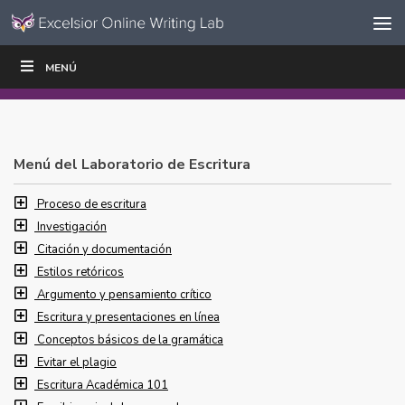
Ir al contenido
Saltar
MENÚ
ESCRIBIR
LEER
EDUCADORES
|
|
navegación
Menú del Laboratorio de Escritura
Proceso de escritura
Investigación
Citación y documentación
Estilos retóricos
Argumento y pensamiento crítico
Escritura y presentaciones en línea
Conceptos básicos de la gramática
Evitar el plagio
Escritura Académica 101