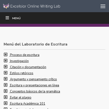
Ir al contenido
Saltar
MENÚ
ESCRIBIR
LEER
EDUCADORES
|
|
navegación
Menú del Laboratorio de Escritura
Proceso de escritura
Investigación
Citación y documentación
Estilos retóricos
Argumento y pensamiento crítico
Escritura y presentaciones en línea
Conceptos básicos de la gramática
Evitar el plagio
Escritura Académica 101