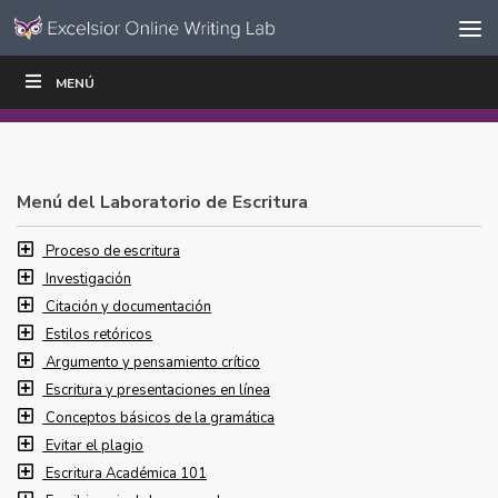
Ir al contenido
Saltar
MENÚ
ESCRIBIR
LEER
EDUCADORES
|
|
navegación
Menú del Laboratorio de Escritura
Proceso de escritura
Investigación
Citación y documentación
Estilos retóricos
Argumento y pensamiento crítico
Escritura y presentaciones en línea
Conceptos básicos de la gramática
Evitar el plagio
Escritura Académica 101