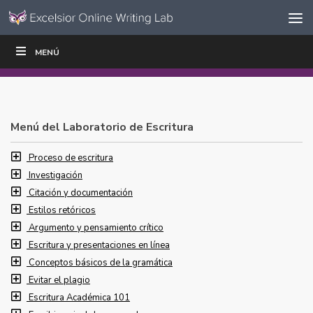
Ir al contenido
Saltar
MENÚ
ESCRIBIR
LEER
EDUCADORES
|
|
navegación
Menú del Laboratorio de Escritura
Proceso de escritura
Investigación
Citación y documentación
Estilos retóricos
Argumento y pensamiento crítico
Escritura y presentaciones en línea
Conceptos básicos de la gramática
Evitar el plagio
Escritura Académica 101