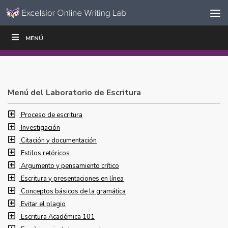
Ir al contenido
Saltar
MENÚ
ESCRIBIR
LEER
EDUCADORES
|
|
navegación
Menú del Laboratorio de Escritura
Proceso de escritura
Investigación
Citación y documentación
Estilos retóricos
Argumento y pensamiento crítico
Escritura y presentaciones en línea
Conceptos básicos de la gramática
Evitar el plagio
Escritura Académica 101