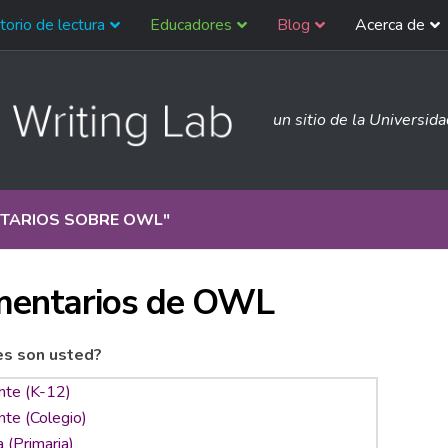
torio de lectura
Educadores
Blog
Acerca de
un sitio de la Universid
TARIOS SOBRE OWL
"
entarios de OWL
es son usted?