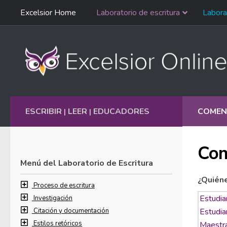
Saltar
Excelsior Home
Laboratorio de escritura
Labora
Ir al contenido
navegación
English
ESCRIBIR
LEER
EDUCADORES
COMEN
|
|
Com
Menú del Laboratorio de Escritura
¿Quién
Proceso de escritura
Investigación
Citación y documentación
Estilos retóricos