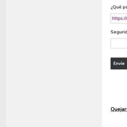
¿Qué pá
Segurid
Quejars