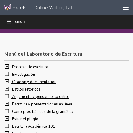
Ir al contenido
Saltar
MENÚ
ESCRIBIR
LEER
EDUCADORES
|
|
navegación
Menú del Laboratorio de Escritura
Proceso de escritura
Investigación
Citación y documentación
Estilos retóricos
Argumento y pensamiento crítico
Escritura y presentaciones en línea
Conceptos básicos de la gramática
Evitar el plagio
Escritura Académica 101