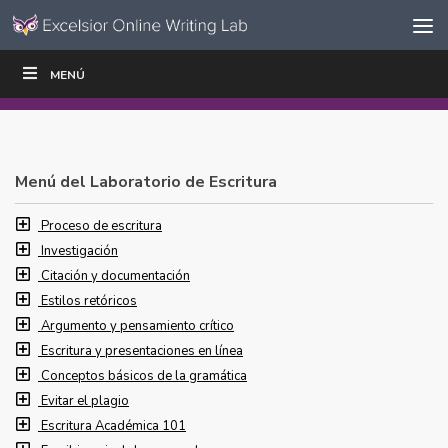
Ir al contenido
Saltar
MENÚ
ESCRIBIR
LEER
EDUCADORES
|
|
navegación
Menú del Laboratorio de Escritura
Proceso de escritura
Investigación
Citación y documentación
Estilos retóricos
Argumento y pensamiento crítico
Escritura y presentaciones en línea
Conceptos básicos de la gramática
Evitar el plagio
Escritura Académica 101