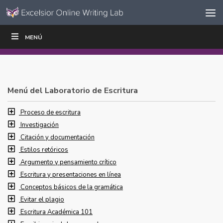
Ir al contenido
Saltar
MENÚ
ESCRIBIR
LEER
EDUCADORES
|
|
navegación
Menú del Laboratorio de Escritura
Proceso de escritura
Investigación
Citación y documentación
Estilos retóricos
Argumento y pensamiento crítico
Escritura y presentaciones en línea
Conceptos básicos de la gramática
Evitar el plagio
Escritura Académica 101