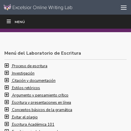
Ir al contenido
Saltar
MENÚ
ESCRIBIR
LEER
EDUCADORES
|
|
navegación
Menú del Laboratorio de Escritura
Proceso de escritura
Investigación
Citación y documentación
Estilos retóricos
Argumento y pensamiento crítico
Escritura y presentaciones en línea
Conceptos básicos de la gramática
Evitar el plagio
Escritura Académica 101