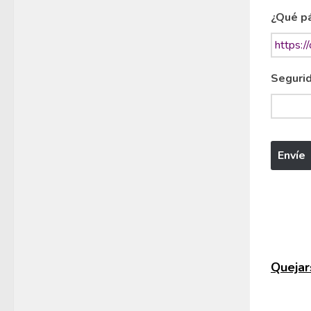
¿Qué pá
Segurid
Quejars