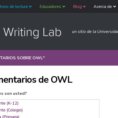
torio de lectura
Educadores
Blog
Acerca de
un sitio de la Universid
TARIOS SOBRE OWL
"
entarios de OWL
es son usted?