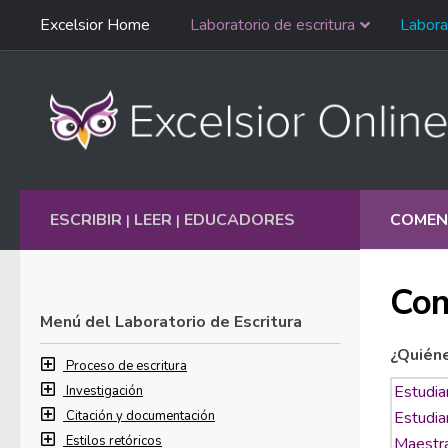
Saltar
Excelsior Home
Laboratorio de escritura
Labora
Ir al contenido
navegación
English
ESCRIBIR
LEER
EDUCADORES
COMEN
|
|
Com
Menú del Laboratorio de Escritura
¿Quién
Proceso de escritura
Investigación
Citación y documentación
Estilos retóricos