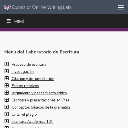
Ir al contenido
Saltar
MENÚ
ESCRIBIR
LEER
EDUCADORES
|
|
navegación
Menú del Laboratorio de Escritura
Proceso de escritura
Investigación
Citación y documentación
Estilos retóricos
Argumento y pensamiento crítico
Escritura y presentaciones en línea
Conceptos básicos de la gramática
Evitar el plagio
Escritura Académica 101