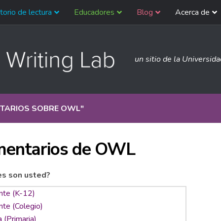
torio de lectura
Educadores
Blog
Acerca de
un sitio de la Universid
TARIOS SOBRE OWL
"
entarios de OWL
es son usted?