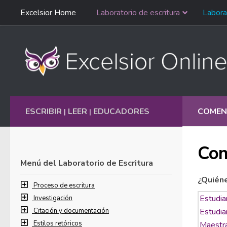
Saltar
Excelsior Home
Laboratorio de escritura
Labora
Ir al contenido
navegación
English
ESCRIBIR
LEER
EDUCADORES
COMEN
|
|
Com
Menú del Laboratorio de Escritura
¿Quién
Proceso de escritura
Investigación
Citación y documentación
Estilos retóricos