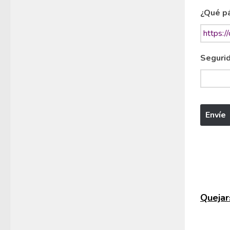
¿Qué pá
Segurid
Quejars