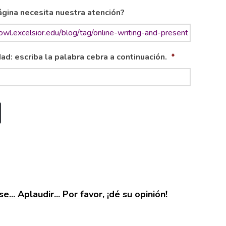
gina necesita nuestra atención?
ad: escriba la palabra cebra a continuación.
*
e... Aplaudir... Por favor, ¡dé su opinión!