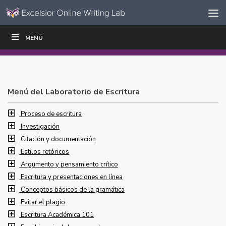
Ir al contenido
Saltar
MENÚ
ESCRIBIR
LEER
EDUCADORES
|
|
navegación
Menú del Laboratorio de Escritura
Proceso de escritura
Investigación
Citación y documentación
Estilos retóricos
Argumento y pensamiento crítico
Escritura y presentaciones en línea
Conceptos básicos de la gramática
Evitar el plagio
Escritura Académica 101