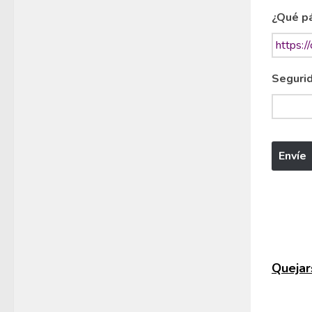
¿Qué pá
Segurid
Quejars