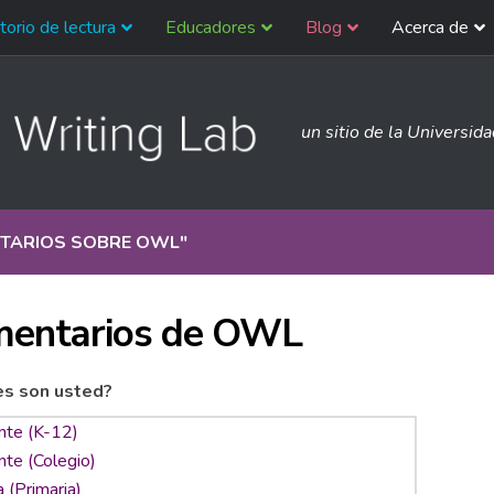
torio de lectura
Educadores
Blog
Acerca de
un sitio de la Universid
TARIOS SOBRE OWL
"
entarios de OWL
es son usted?