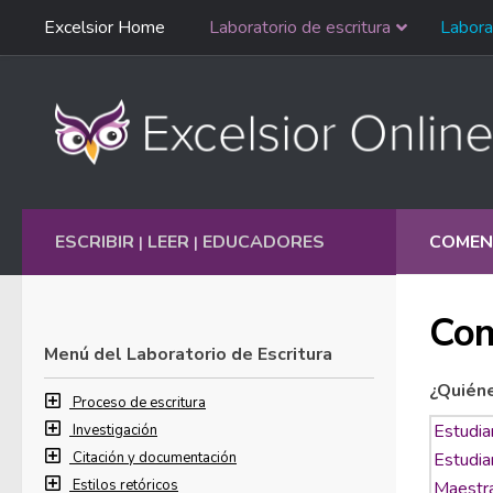
Saltar
Excelsior Home
Laboratorio de escritura
Labora
Ir al contenido
navegación
English
ESCRIBIR
LEER
EDUCADORES
COMEN
|
|
Com
Menú del Laboratorio de Escritura
¿Quién
Proceso de escritura
Investigación
Citación y documentación
Estilos retóricos