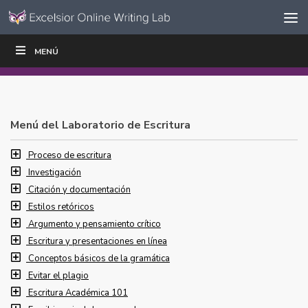
Ir al contenido
Saltar
MENÚ
ESCRIBIR
LEER
EDUCADORES
|
|
navegación
Menú del Laboratorio de Escritura
Proceso de escritura
Investigación
Citación y documentación
Estilos retóricos
Argumento y pensamiento crítico
Escritura y presentaciones en línea
Conceptos básicos de la gramática
Evitar el plagio
Escritura Académica 101