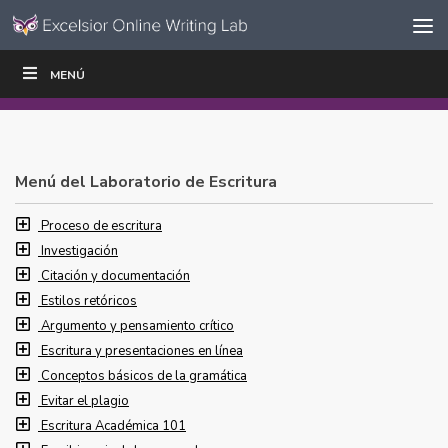
Ir al contenido
Saltar
MENÚ
ESCRIBIR
LEER
EDUCADORES
|
|
navegación
Menú del Laboratorio de Escritura
Proceso de escritura
Investigación
Citación y documentación
Estilos retóricos
Argumento y pensamiento crítico
Escritura y presentaciones en línea
Conceptos básicos de la gramática
Evitar el plagio
Escritura Académica 101