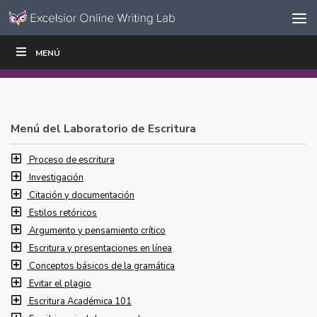
Ir al contenido
Saltar
MENÚ
ESCRIBIR
LEER
EDUCADORES
|
|
navegación
Menú del Laboratorio de Escritura
Proceso de escritura
Investigación
Citación y documentación
Estilos retóricos
Argumento y pensamiento crítico
Escritura y presentaciones en línea
Conceptos básicos de la gramática
Evitar el plagio
Escritura Académica 101