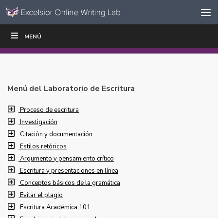
Ir al contenido
Saltar
MENÚ
ESCRIBIR
LEER
EDUCADORES
|
|
navegación
Menú del Laboratorio de Escritura
Proceso de escritura
Investigación
Citación y documentación
Estilos retóricos
Argumento y pensamiento crítico
Escritura y presentaciones en línea
Conceptos básicos de la gramática
Evitar el plagio
Escritura Académica 101