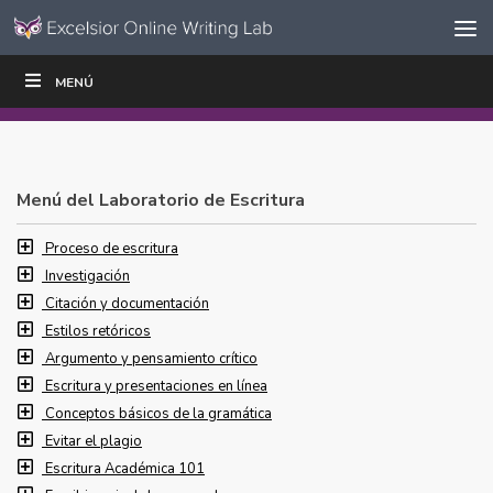
Ir al contenido
Saltar
MENÚ
ESCRIBIR
LEER
EDUCADORES
|
|
navegación
Menú del Laboratorio de Escritura
Proceso de escritura
Investigación
Citación y documentación
Estilos retóricos
Argumento y pensamiento crítico
Escritura y presentaciones en línea
Conceptos básicos de la gramática
Evitar el plagio
Escritura Académica 101