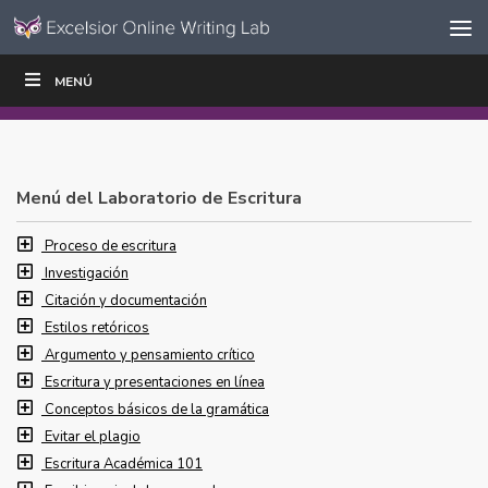
Ir al contenido
Saltar
MENÚ
ESCRIBIR
LEER
EDUCADORES
|
|
navegación
Menú del Laboratorio de Escritura
Proceso de escritura
Investigación
Citación y documentación
Estilos retóricos
Argumento y pensamiento crítico
Escritura y presentaciones en línea
Conceptos básicos de la gramática
Evitar el plagio
Escritura Académica 101