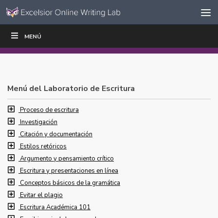
Ir al contenido
Saltar
MENÚ
ESCRIBIR
LEER
EDUCADORES
|
|
navegación
Menú del Laboratorio de Escritura
Proceso de escritura
Investigación
Citación y documentación
Estilos retóricos
Argumento y pensamiento crítico
Escritura y presentaciones en línea
Conceptos básicos de la gramática
Evitar el plagio
Escritura Académica 101