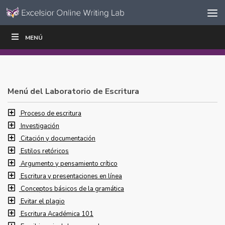
Ir al contenido
Saltar
MENÚ
ESCRIBIR
LEER
EDUCADORES
|
|
navegación
Menú del Laboratorio de Escritura
Proceso de escritura
Investigación
Citación y documentación
Estilos retóricos
Argumento y pensamiento crítico
Escritura y presentaciones en línea
Conceptos básicos de la gramática
Evitar el plagio
Escritura Académica 101