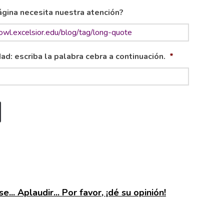
gina necesita nuestra atención?
ad: escriba la palabra cebra a continuación.
*
e... Aplaudir... Por favor, ¡dé su opinión!