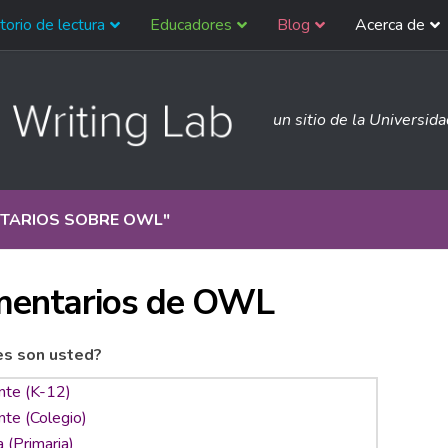
torio de lectura
Educadores
Blog
Acerca de
un sitio de la Universid
TARIOS SOBRE OWL
"
entarios de OWL
es son usted?