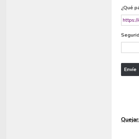
¿Qué pá
Segurid
Quejars