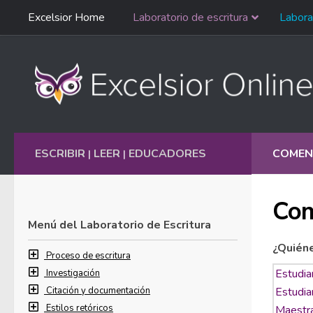
Saltar
Excelsior Home
Laboratorio de escritura
Labora
Ir al contenido
navegación
English
ESCRIBIR
LEER
EDUCADORES
COMEN
|
|
Com
Menú del Laboratorio de Escritura
¿Quién
Proceso de escritura
Investigación
Citación y documentación
Estilos retóricos